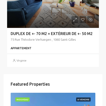
DUPLEX DE +- 70 M2 + EXTÉRIEUR DE +- 50 M2
75 Rue Théodore Verhaegen , 1060 Saint-Gilles
APPARTEMENT
Virginie
Featured Properties
NOUVEAU
A VENDRE
NO