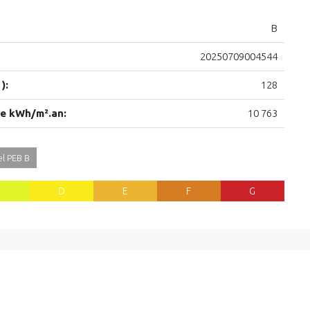
B
20250709004544
):
128
re kWh/m².an:
10 763
l PEB B
C
D
E
F
G