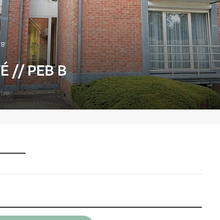
 B
É // PEB B
______