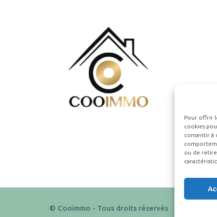
Pour offrir 
cookies pour
consentir à 
comportement
ou de retire
caractéristi
Ac
© Cooimmo - Tous droits réservés