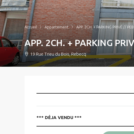
Accueil
Appartement
APP. 2CH. + PARKING PRIVÉ // PEB
APP. 2CH. + PARKING PRIV
19 Rue Trieu du Bois, Rebecq
____________________________________
*** DÉJA VENDU ***