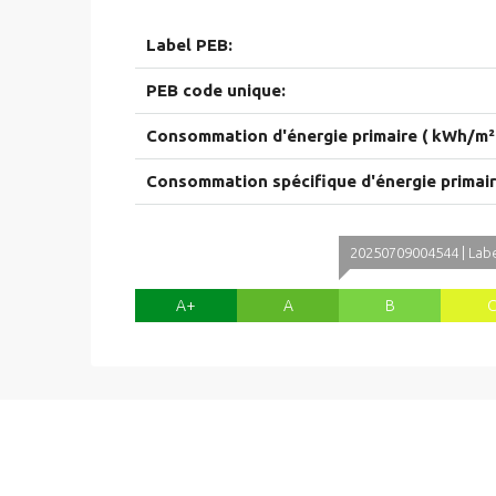
Label PEB:
PEB code unique:
Consommation d'énergie primaire ( kWh/m² 
Consommation spécifique d'énergie primai
20250709004544 | Labe
A+
A
B