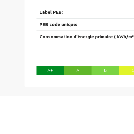
Label PEB:
PEB code unique:
Consommation d'énergie primaire ( kWh/m² 
A+
A
B