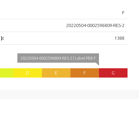
F
20220504-0002596809-RES-2
):
1388
20220504-0002596809-RES-2 | Label PEB F
C
D
E
F
G