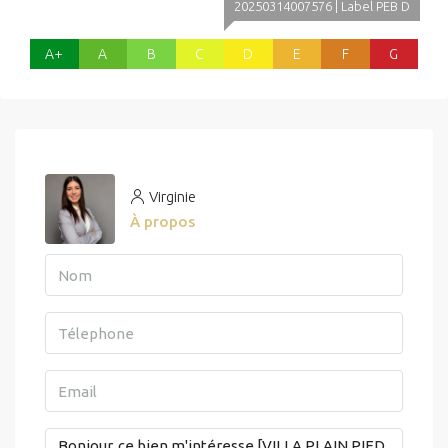
20250314007576 | Label PEB D
A+
A
B
C
D
E
F
G
Virginie
À propos