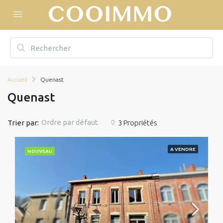
Accueil
Quenast
Quenast
Ordre par défaut
Trier par:
3 Propriétés
A VENDRE
NOUVEAU