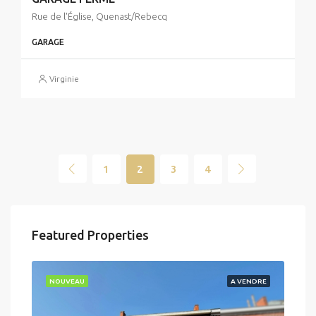
Rue de l'Église, Quenast/Rebecq
GARAGE
Virginie
1
2
3
4
Featured Properties
NOUVEAU
A VENDRE
NO